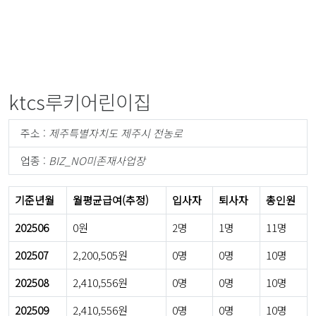
ktcs루키어린이집
주소 :
제주특별자치도 제주시 전농로
업종 :
BIZ_NO미존재사업장
기준년월
월평균급여(추정)
입사자
퇴사자
총인원
202506
0원
2명
1명
11명
202507
2,200,505원
0명
0명
10명
202508
2,410,556원
0명
0명
10명
202509
2,410,556원
0명
0명
10명