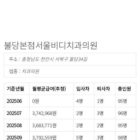
불당본점서울비디치과의원
주소 :
충청남도 천안시 서북구 불당34길
업종 :
치과의원
기준년월
월평균급여(추정)
입사자
퇴사자
총인원
202506
0원
4명
1명
95명
202507
3,742,968원
2명
3명
96명
202508
3,683,771원
2명
2명
95명
202509
3,792,559원
5명
3명
98명