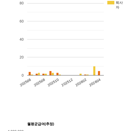
퇴사
80
자
60
40
20
0
202602
202604
202506
202508
202510
202512
월평균급여(추정)