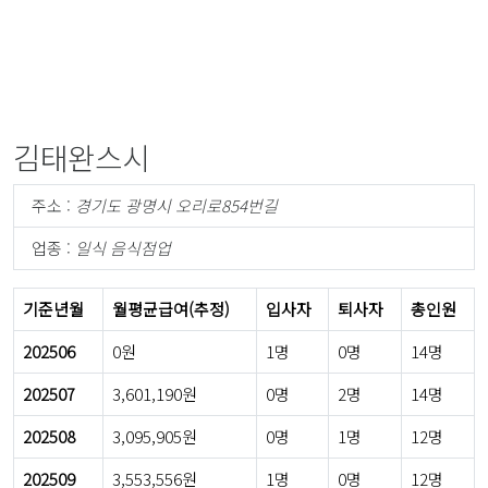
김태완스시
주소 :
경기도 광명시 오리로854번길
업종 :
일식 음식점업
기준년월
월평균급여(추정)
입사자
퇴사자
총인원
202506
0원
1명
0명
14명
202507
3,601,190원
0명
2명
14명
202508
3,095,905원
0명
1명
12명
202509
3,553,556원
1명
0명
12명