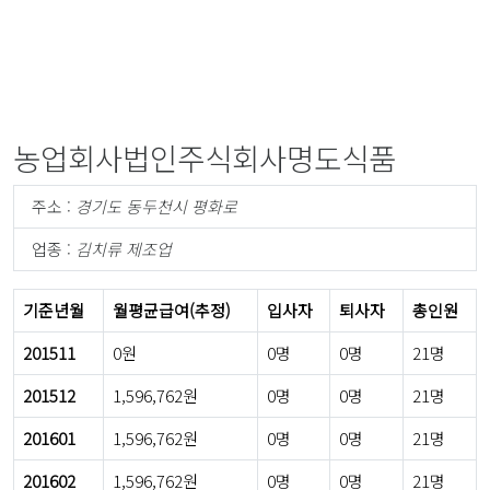
농업회사법인주식회사명도식품
주소 :
경기도 동두천시 평화로
업종 :
김치류 제조업
기준년월
월평균급여(추정)
입사자
퇴사자
총인원
201511
0원
0명
0명
21명
201512
1,596,762원
0명
0명
21명
201601
1,596,762원
0명
0명
21명
201602
1,596,762원
0명
0명
21명