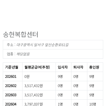
송현복합센터
주소 :
대구광역시 달서구 앞산순환로61길
업종 :
해당없음
기준년월
월평균급여(추정)
입사자
퇴사자
총인원
202601
0원
9명
0명
9명
202602
3,517,432원
0명
0명
9명
202603
3,517,432원
0명
0명
9명
202604
3,797,037원
1명
0명
10명