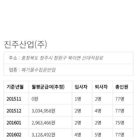
진주산업(주)
주소 :
충청북도 청주시 청원구 북이면 신대석성로
업종 :
폐기물수집운반업
기준년월
월평균급여(추정)
입사자
퇴사자
총인원
201511
0원
1명
2명
77명
201512
3,034,958원
2명
4명
77명
201601
2,963,466원
2명
2명
75명
201602
3,128,492원
4명
5명
77명