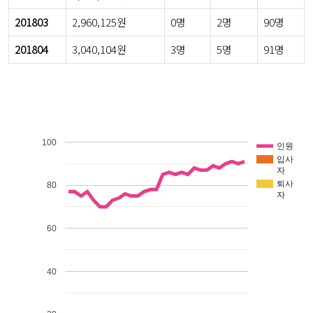
201803
2,960,125원
0명
2명
90명
201804
3,040,104원
3명
5명
91명
100
인원
입사
자
퇴사
80
자
60
40