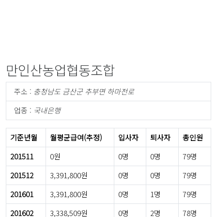
만인산농업협동조합
주소 :
충청남도 금산군 추부면 하마전로
업종 :
국내은행
기준년월
월평균급여(추정)
입사자
퇴사자
총인원
201511
0원
0명
0명
79명
201512
3,391,800원
0명
0명
79명
201601
3,391,800원
0명
1명
79명
201602
3,338,509원
0명
2명
78명