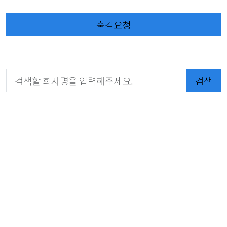
숨김요청
검색