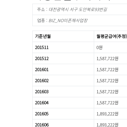
주소 :
대전광역시 서구 도안북로93번길
업종 :
BIZ_NO미존재사업장
기준년월
월평균급여(추정)
201511
0원
201512
1,587,722원
201601
1,587,722원
201602
1,587,722원
201603
1,587,722원
201604
1,587,722원
201605
1,893,222원
201606
1,893,222원