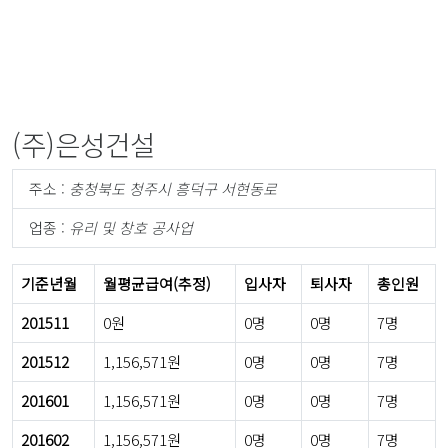
(주)은성건설
주소 :
충청북도 청주시 흥덕구 서현동로
업종 :
유리 및 창호 공사업
기준년월
월평균급여(추정)
입사자
퇴사자
총인원
201511
0원
0명
0명
7명
201512
1,156,571원
0명
0명
7명
201601
1,156,571원
0명
0명
7명
201602
1,156,571원
0명
0명
7명