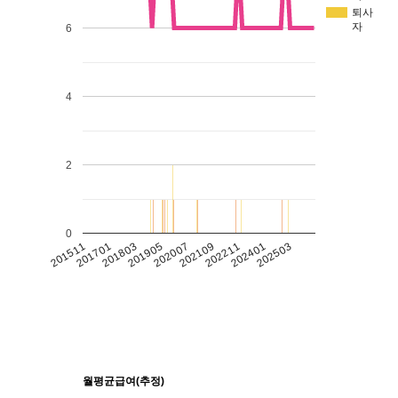
퇴사
자
6
4
2
0
201511
201701
201803
201905
202007
202109
202211
202401
202503
월평균급여(추정)