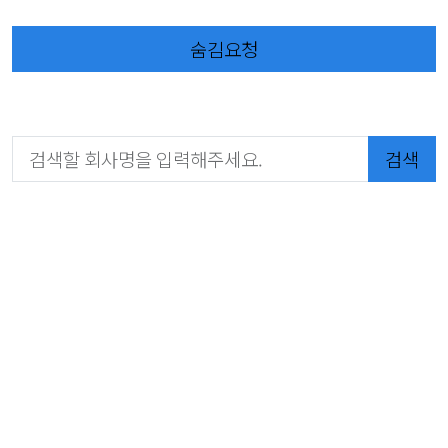
숨김요청
검색