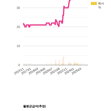
퇴사
자
30
20
10
0
201511
201701
201803
201905
202007
202109
202211
202401
202503
월평균급여(추정)