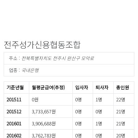
전주성가신용협동조합
주소 :
전북특별자치도 전주시 완산구 모악로
업종 :
국내은행
기준년월
월평균급여(추정)
입사자
퇴사자
총인원
201511
0원
0명
1명
22명
201512
3,733,657원
0명
0명
21명
201601
3,906,688원
0명
1명
21명
201602
3,762,783원
0명
0명
20명