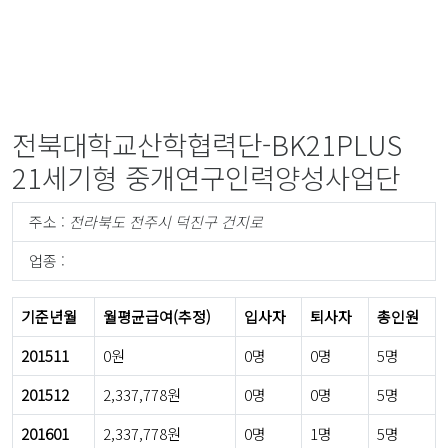
전북대학교산학협력단-BK21PLUS
21세기형 중개연구인력양성사업단
주소 :
전라북도 전주시 덕진구 건지로
업종 :
기준년월
월평균급여(추정)
입사자
퇴사자
총인원
201511
0원
0명
0명
5명
201512
2,337,778원
0명
0명
5명
201601
2,337,778원
0명
1명
5명