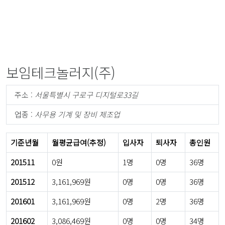
보임테크놀러지(주)
주소 :
서울특별시 구로구 디지털로33길
업종 :
사무용 기계 및 장비 제조업
기준년월
월평균급여(추정)
입사자
퇴사자
총인원
201511
0원
1명
0명
36명
201512
3,161,969원
0명
0명
36명
201601
3,161,969원
0명
2명
36명
201602
3,086,469원
0명
0명
34명