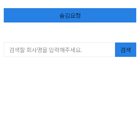
숨김요청
검색