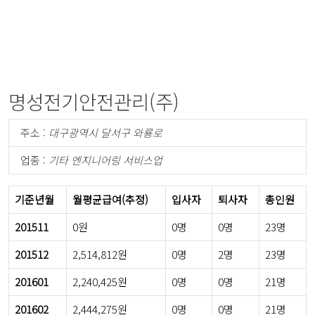
명성전기안전관리(주)
주소 :
대구광역시 달서구 와룡로
업종 :
기타 엔지니어링 서비스업
기준년월
월평균급여(추정)
입사자
퇴사자
총인원
201511
0원
0명
0명
23명
201512
2,514,812원
0명
2명
23명
201601
2,240,425원
0명
0명
21명
201602
2,444,275원
0명
0명
21명