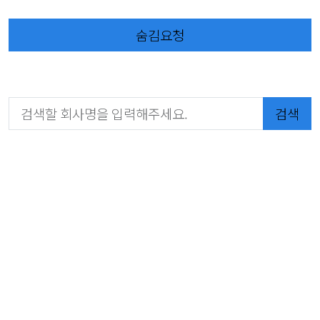
숨김요청
검색