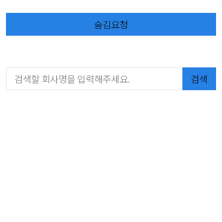
숨김요청
검색