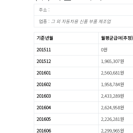
주소 :
업종 :
그 외 자동차용 신품 부품 제조업
기준년월
월평균급여(추정)
201511
0원
201512
1,965,307원
201601
2,560,681원
201602
1,958,784원
201603
2,433,289원
201604
2,624,958원
201605
2,226,281원
201606
2,299,965원