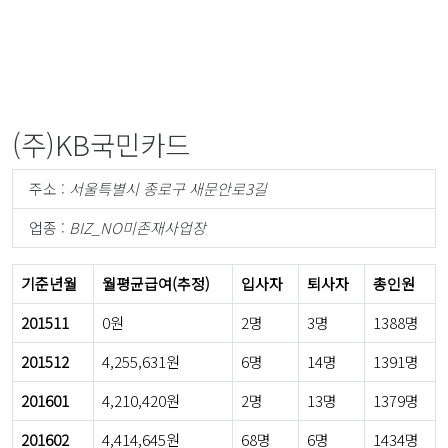
(주)KB국민카드
주소 :
서울특별시 종로구 새문안로3길
업종 :
BIZ_NO미존재사업장
기준년월
월평균급여(추정)
입사자
퇴사자
총인원
201511
0원
2명
3명
1388명
201512
4,255,631원
6명
14명
1391명
201601
4,210,420원
2명
13명
1379명
201602
4,414,645원
68명
6명
1434명