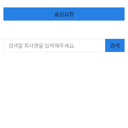
숨김요청
검색