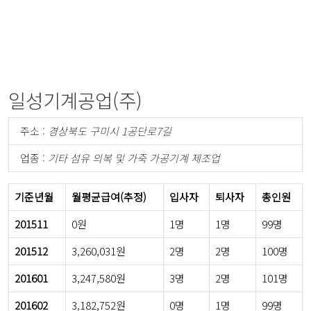
일성기계공업(주)
주소 :
경상북도 구미시 1공단로7길
업종 :
기타 섬유 의복 및 가죽 가공기계 제조업
기준년월
월평균급여(추정)
입사자
퇴사자
총인원
201511
0원
1명
1명
99명
201512
3,260,031원
2명
2명
100명
201601
3,247,580원
3명
2명
101명
201602
3,182,752원
0명
1명
99명