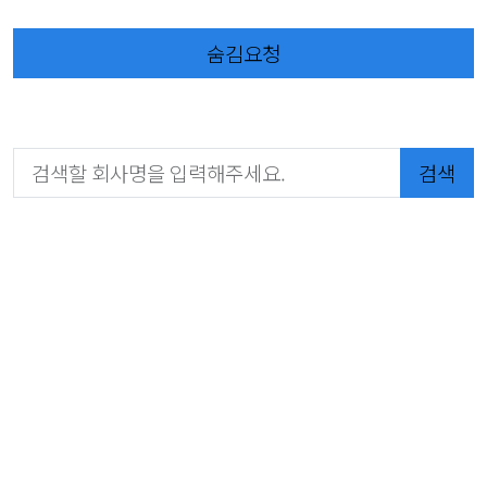
숨김요청
검색