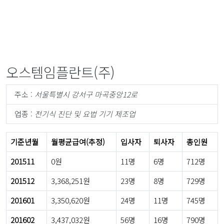
오스템임플란트(주)
주소 :
서울특별시 강서구 마곡중앙12로
업종 :
전기식 진단 및 요법 기기 제조업
기준년월
월평균급여(추정)
입사자
퇴사자
총인원
201511
0원
11명
6명
712명
201512
3,368,251원
23명
8명
729명
201601
3,350,620원
24명
11명
745명
201602
3,437,032원
56명
16명
790명