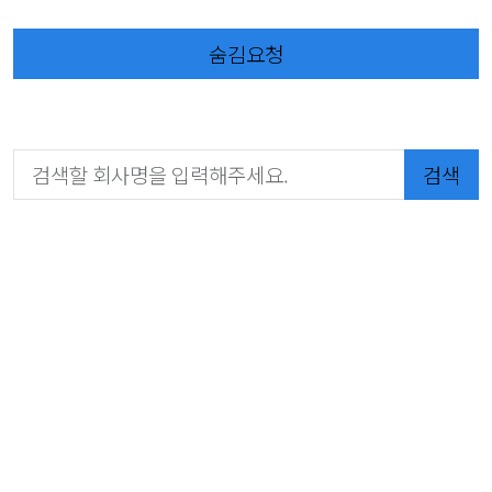
숨김요청
검색