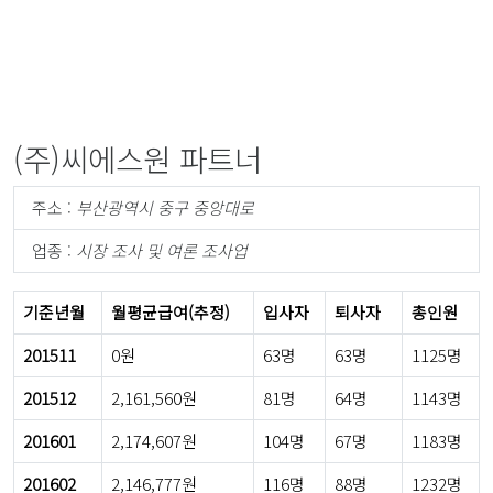
(주)씨에스원 파트너
주소 :
부산광역시 중구 중앙대로
업종 :
시장 조사 및 여론 조사업
기준년월
월평균급여(추정)
입사자
퇴사자
총인원
201511
0원
63명
63명
1125명
201512
2,161,560원
81명
64명
1143명
201601
2,174,607원
104명
67명
1183명
201602
2,146,777원
116명
88명
1232명