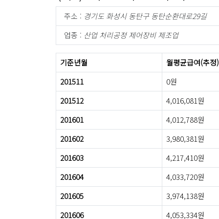
주소 :
경기도 화성시 동탄구 동탄순환대로29길
업종 :
산업 처리공정 제어장비 제조업
기준년월
월평균급여(추정)
201511
0원
201512
4,016,081원
201601
4,012,788원
201602
3,980,381원
201603
4,217,410원
201604
4,033,720원
201605
3,974,138원
201606
4,053,334원