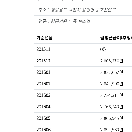
주소 :
경상남도 사천시 용현면 종포산단로
업종 :
항공기용 부품 제조업
기준년월
월평균급여(추정)
201511
0원
201512
2,808,270원
201601
2,822,662원
201602
2,843,990원
201603
2,224,314원
201604
2,766,743원
201605
2,866,545원
201606
2,893,563원