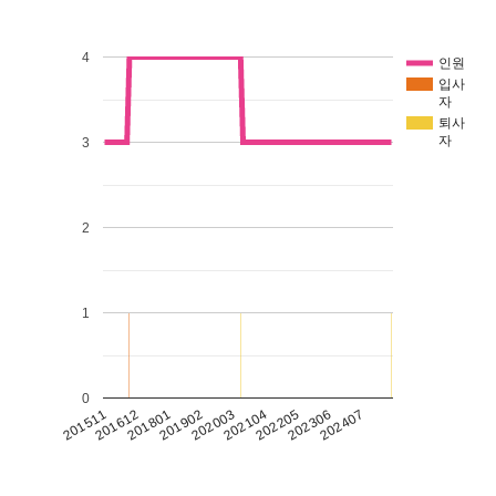
4
인원
입사
자
퇴사
자
3
2
1
0
201511
201612
201801
201902
202003
202104
202205
202306
202407