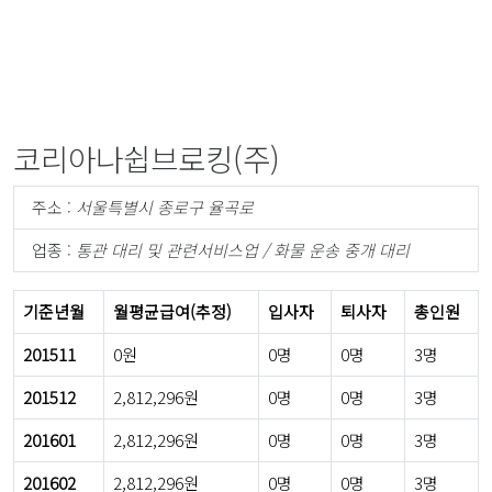
코리아나쉽브로킹(주)
주소 :
서울특별시 종로구 율곡로
업종 :
통관 대리 및 관련서비스업 / 화물 운송 중개 대리
기준년월
월평균급여(추정)
입사자
퇴사자
총인원
201511
0원
0명
0명
3명
201512
2,812,296원
0명
0명
3명
201601
2,812,296원
0명
0명
3명
201602
2,812,296원
0명
0명
3명