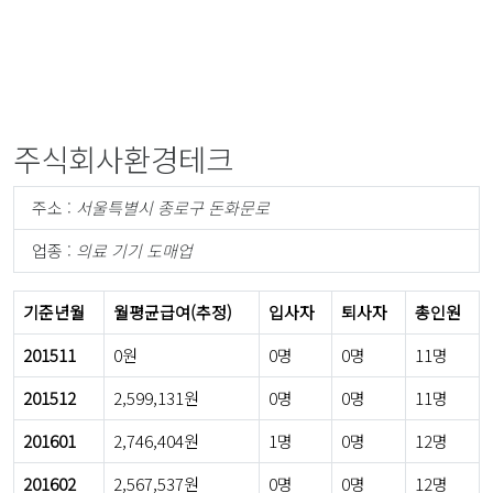
주식회사환경테크
주소 :
서울특별시 종로구 돈화문로
업종 :
의료 기기 도매업
기준년월
월평균급여(추정)
입사자
퇴사자
총인원
201511
0원
0명
0명
11명
201512
2,599,131원
0명
0명
11명
201601
2,746,404원
1명
0명
12명
201602
2,567,537원
0명
0명
12명