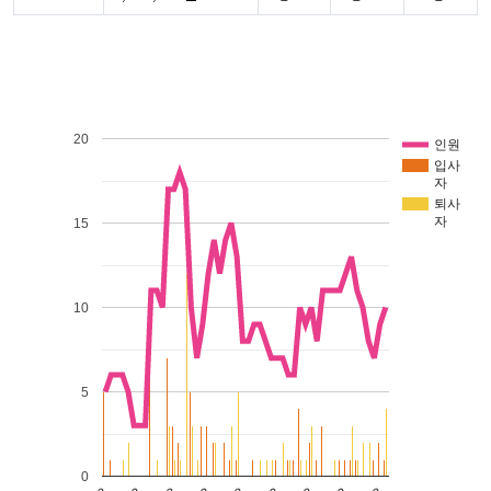
20
인원
입사
자
퇴사
자
15
10
5
0