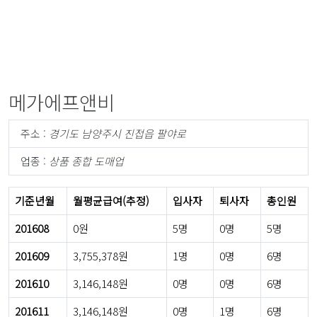
메가에프앤비
주소 :
경기도 남양주시 진접읍 팔야로
업종 :
상품 종합 도매업
기준년월
월평균급여(추정)
입사자
퇴사자
총인원
201608
0원
5명
0명
5명
201609
3,755,378원
1명
0명
6명
201610
3,146,148원
0명
0명
6명
201611
3,146,148원
0명
1명
6명