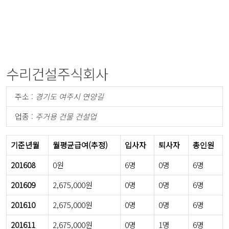
수리건설주식회사
주소 :
경기도 여주시 연양길
업종 :
주거용 건물 건설업
기준년월
월평균급여(추정)
입사자
퇴사자
총인원
201608
0원
6명
0명
6명
201609
2,675,000원
0명
0명
6명
201610
2,675,000원
0명
0명
6명
201611
2,675,000원
0명
1명
6명