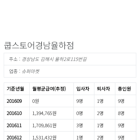
쿱스토어경남율하점
주소 :
경상남도 김해시 율하2로115번길
업종 :
슈퍼마켓
기준년월
월평균급여(추정)
입사자
퇴사자
총인원
201609
0원
9명
1명
9명
201610
1,394,765원
0명
2명
8명
201611
1,709,861원
3명
1명
9명
201612
1,531,432원
1명
2명
9명