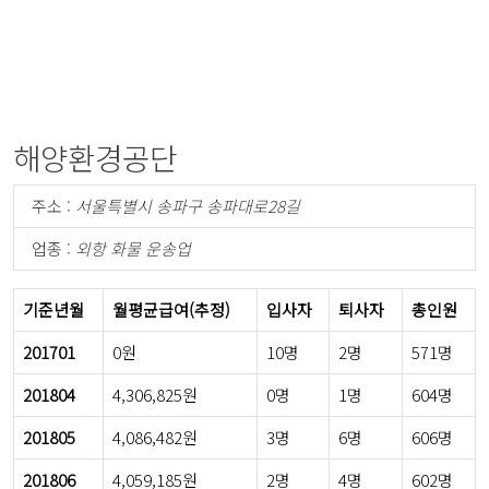
해양환경공단
주소 :
서울특별시 송파구 송파대로28길
업종 :
외항 화물 운송업
기준년월
월평균급여(추정)
입사자
퇴사자
총인원
201701
0원
10명
2명
571명
201804
4,306,825원
0명
1명
604명
201805
4,086,482원
3명
6명
606명
201806
4,059,185원
2명
4명
602명