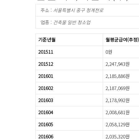
주소 :
서울특별시 중구 청계천로
업종 :
건축물 일반 청소업
기준년월
월평균급여(추정)
201511
0원
201512
2,247,943원
201601
2,185,886원
201602
2,187,069원
201603
2,178,992원
201604
2,008,681원
201605
2,058,129원
201606
2,035,320원