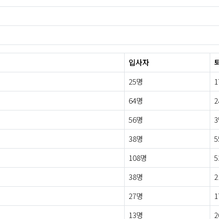
입사자
25명
1
64명
2
56명
38명
5
108명
5
38명
2
27명
1
13명
2