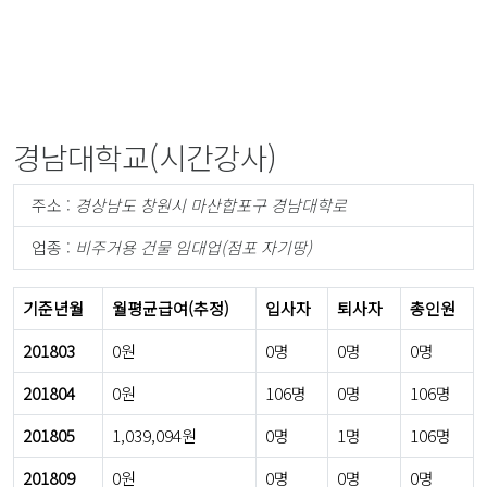
경남대학교(시간강사)
주소 :
경상남도 창원시 마산합포구 경남대학로
업종 :
비주거용 건물 임대업(점포 자기땅)
기준년월
월평균급여(추정)
입사자
퇴사자
총인원
201803
0원
0명
0명
0명
201804
0원
106명
0명
106명
201805
1,039,094원
0명
1명
106명
201809
0원
0명
0명
0명