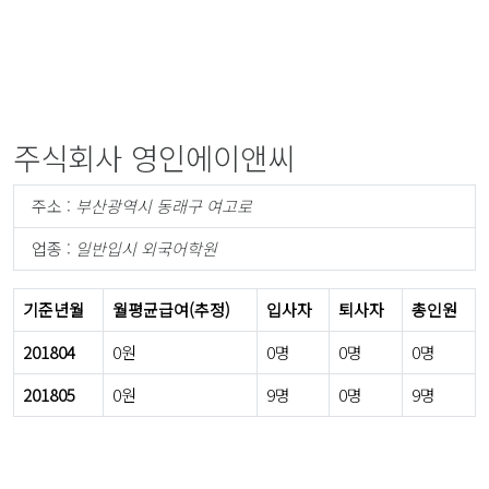
주식회사 영인에이앤씨
주소 :
부산광역시 동래구 여고로
업종 :
일반입시 외국어학원
기준년월
월평균급여(추정)
입사자
퇴사자
총인원
201804
0원
0명
0명
0명
201805
0원
9명
0명
9명