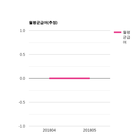
월평균급여(추정)
1.0
월평
균급
여
0.5
0.0
-0.5
-1.0
201804
201805