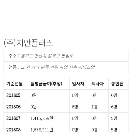
(주)지안플러스
주소 :
경기도 안산시 상록구 본삼로
업종 :
그 외 기타 분류 안된 사업 지원 서비스업
기준년월
월평균급여(추정)
입사자
퇴사자
총인원
201805
0원
0명
0명
0명
201806
0원
6명
1명
6명
201807
1,415,259원
0명
0명
5명
201808
1,678,311원
0명
0명
5명