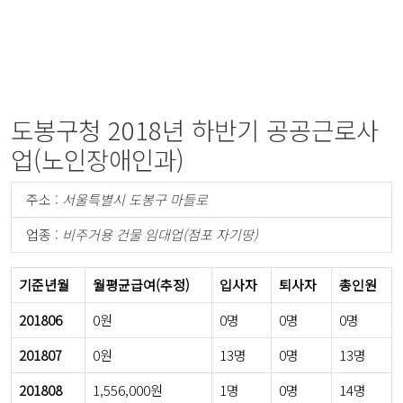
도봉구청 2018년 하반기 공공근로사
업(노인장애인과)
주소 :
서울특별시 도봉구 마들로
업종 :
비주거용 건물 임대업(점포 자기땅)
기준년월
월평균급여(추정)
입사자
퇴사자
총인원
201806
0원
0명
0명
0명
201807
0원
13명
0명
13명
201808
1,556,000원
1명
0명
14명