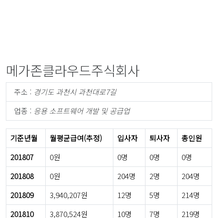
메가존클라우드주식회사
주소 :
경기도 과천시 과천대로7길
업종 :
응용 소프트웨어 개발 및 공급업
기준년월
월평균급여(추정)
입사자
퇴사자
총인원
201807
0원
0명
0명
0명
201808
0원
204명
2명
204명
201809
3,940,207원
12명
5명
214명
201810
3,870,524원
10명
7명
219명