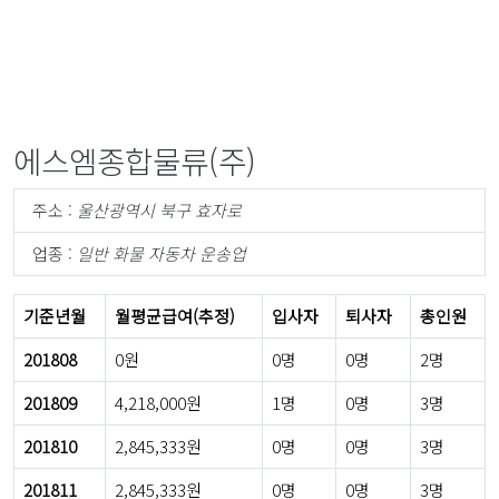
에스엠종합물류(주)
주소 :
울산광역시 북구 효자로
업종 :
일반 화물 자동차 운송업
기준년월
월평균급여(추정)
입사자
퇴사자
총인원
201808
0원
0명
0명
2명
201809
4,218,000원
1명
0명
3명
201810
2,845,333원
0명
0명
3명
201811
2,845,333원
0명
0명
3명