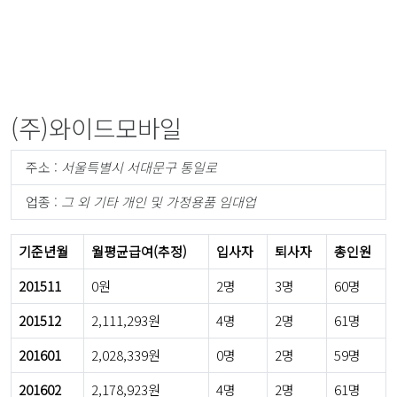
(주)와이드모바일
주소 :
서울특별시 서대문구 통일로
업종 :
그 외 기타 개인 및 가정용품 임대업
기준년월
월평균급여(추정)
입사자
퇴사자
총인원
201511
0원
2명
3명
60명
201512
2,111,293원
4명
2명
61명
201601
2,028,339원
0명
2명
59명
201602
2,178,923원
4명
2명
61명