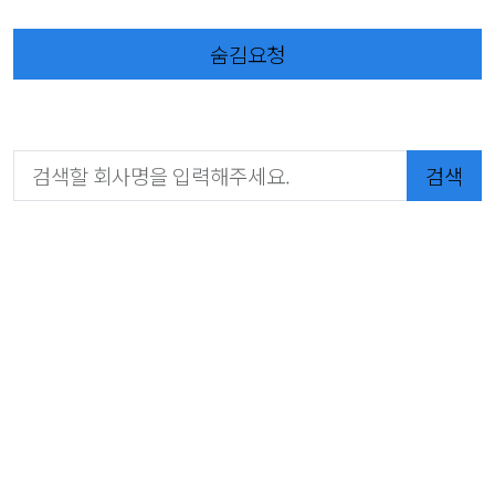
숨김요청
검색