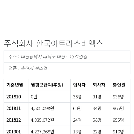
주식회사 한국아트라스비엑스
주소 :
대전광역시 대덕구 대전로1331번길
업종 :
축전지 제조업
기준년월
월평균급여(추정)
입사자
퇴사자
총인원
201810
0원
38명
31명
936명
201811
4,505,098원
60명
34명
965명
201812
4,335,072원
24명
58명
955명
201901
4,227,268원
13명
22명
910명