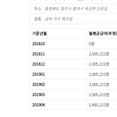
주소 :
충청북도 청주시 흥덕구 옥산면 신촌길
업종 :
금속 가구 제조업
기준년월
월평균급여(추정)
201810
0원
201811
2,005,222원
201812
2,005,222원
201901
2,005,222원
201902
2,005,222원
201903
2,005,222원
201904
1,485,222원