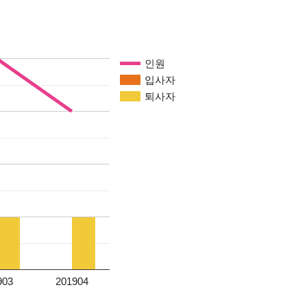
인원
입사자
퇴사자
903
201904