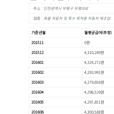
주소 :
인천광역시 부평구 부평대로
업종 :
화물 자동차 및 특수 목적용 자동차 제조업
기준년월
월평균급여(추정)
201511
0원
201512
4,310,289원
201601
4,324,272원
201602
4,293,991원
201603
4,279,658원
201604
4,296,529원
201605
4,297,851원
201606
4,300,588원