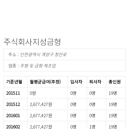
주식회사지성금형
주소 :
인천광역시 계양구 청안로
업종 :
주형 및 금형 제조업
기준년월
월평균급여(추정)
입사자
퇴사자
총인원
201511
0원
0명
0명
19명
201512
2,677,427원
0명
0명
19명
201601
2,677,427원
0명
0명
19명
201602
2,677,427원
0명
1명
19명