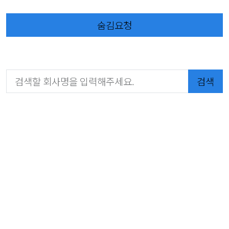
숨김요청
검색