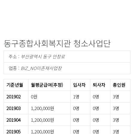
동구종합사회복지관 청소사업단
주소 :
부산광역시 동구 안창로
업종 :
BIZ_NO미존재사업장
기준년월
월평균급여(추정)
입사자
퇴사자
총인원
201902
0원
1명
0명
3명
201903
1,200,000원
0명
0명
3명
201904
1,200,000원
0명
0명
3명
201905
1,200,000원
0명
0명
3명