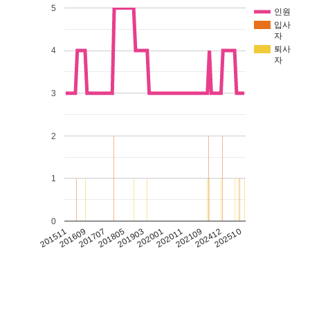
5
인원
입사
자
퇴사
4
자
3
2
1
0
202109
201511
202412
201609
202510
201707
201805
201903
202001
202011