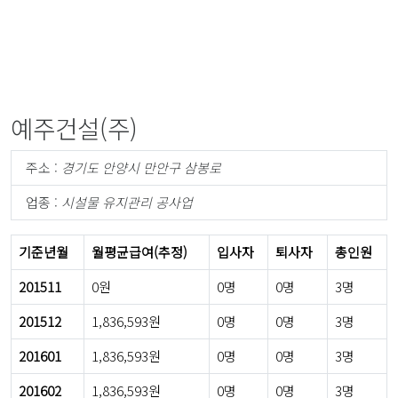
예주건설(주)
주소 :
경기도 안양시 만안구 삼봉로
업종 :
시설물 유지관리 공사업
기준년월
월평균급여(추정)
입사자
퇴사자
총인원
201511
0원
0명
0명
3명
201512
1,836,593원
0명
0명
3명
201601
1,836,593원
0명
0명
3명
201602
1,836,593원
0명
0명
3명