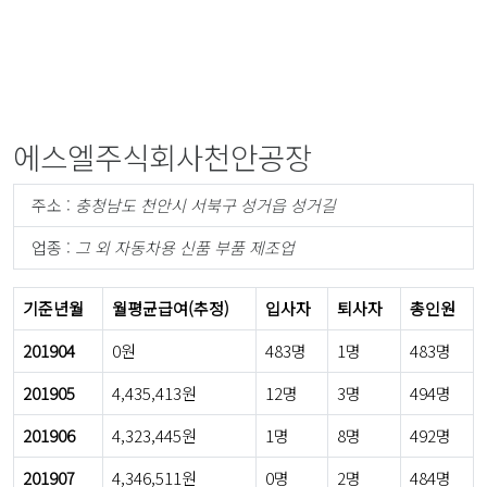
에스엘주식회사천안공장
주소 :
충청남도 천안시 서북구 성거읍 성거길
업종 :
그 외 자동차용 신품 부품 제조업
기준년월
월평균급여(추정)
입사자
퇴사자
총인원
201904
0원
483명
1명
483명
201905
4,435,413원
12명
3명
494명
201906
4,323,445원
1명
8명
492명
201907
4,346,511원
0명
2명
484명