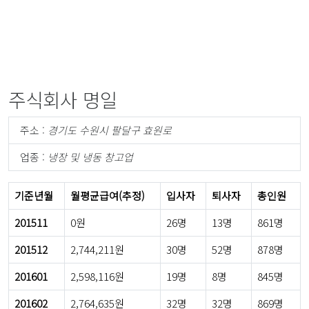
주식회사 명일
주소 :
경기도 수원시 팔달구 효원로
업종 :
냉장 및 냉동 창고업
기준년월
월평균급여(추정)
입사자
퇴사자
총인원
201511
0원
26명
13명
861명
201512
2,744,211원
30명
52명
878명
201601
2,598,116원
19명
8명
845명
201602
2,764,635원
32명
32명
869명