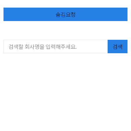
숨김요청
검색