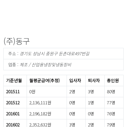
(주)동구
주소 :
경기도 성남시 중원구 둔촌대로497번길
업종 :
제조 / 산업용냉장및냉동장비
기준년월
월평균급여(추정)
입사자
퇴사자
총인원
201511
0원
2명
3명
80명
201512
2,136,111원
0명
1명
77명
201601
2,196,182원
0명
0명
76명
201602
2,352,632원
3명
2명
79명