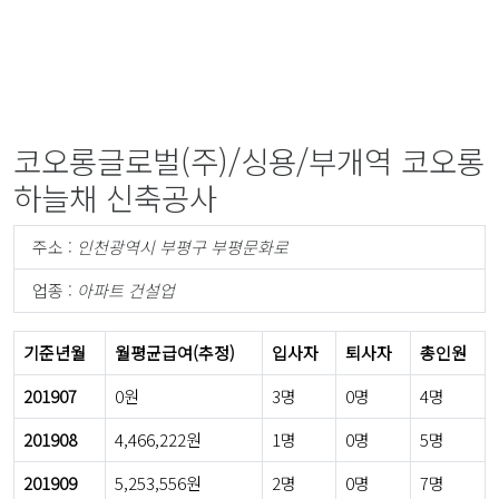
코오롱글로벌(주)/싱용/부개역 코오롱
하늘채 신축공사
주소 :
인천광역시 부평구 부평문화로
업종 :
아파트 건설업
기준년월
월평균급여(추정)
입사자
퇴사자
총인원
201907
0원
3명
0명
4명
201908
4,466,222원
1명
0명
5명
201909
5,253,556원
2명
0명
7명