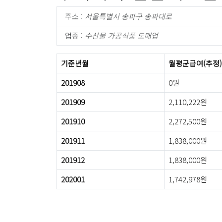
주소 :
서울특별시 송파구 송파대로
업종 :
수산물 가공식품 도매업
기준년월
월평균급여(추정)
201908
0원
201909
2,110,222원
201910
2,272,500원
201911
1,838,000원
201912
1,838,000원
202001
1,742,978원