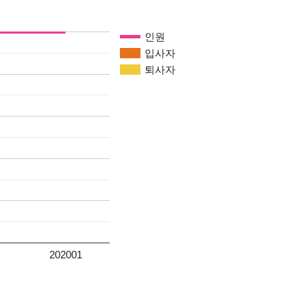
인원
입사자
퇴사자
202001