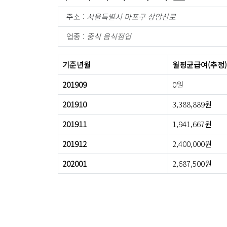
주소 :
서울특별시 마포구 상암산로
업종 :
중식 음식점업
기준년월
월평균급여(추정)
201909
0원
201910
3,388,889원
201911
1,941,667원
201912
2,400,000원
202001
2,687,500원