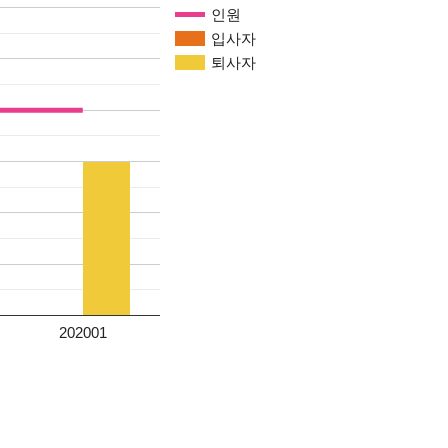
인원
입사자
퇴사자
202001