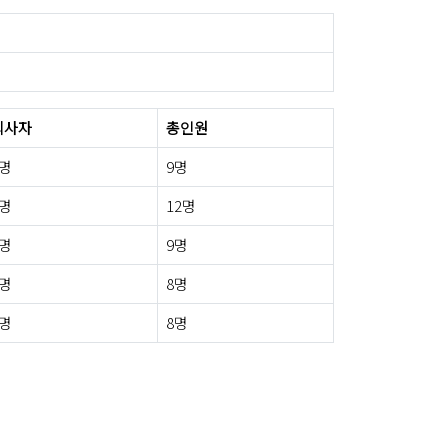
퇴사자
총인원
0명
9명
3명
12명
2명
9명
0명
8명
6명
8명