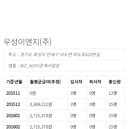
우성이엔지(주)
주소 :
경기도 화성시 만세구 마도면 마도로620번길
업종 :
BIZ_NO미존재사업장
기준년월
월평균급여(추정)
입사자
퇴사자
총인원
201511
0원
3명
0명
12명
201512
3,369,222원
3명
0명
15명
201601
2,715,378원
0명
0명
15명
201602
2,715,378원
0명
0명
15명