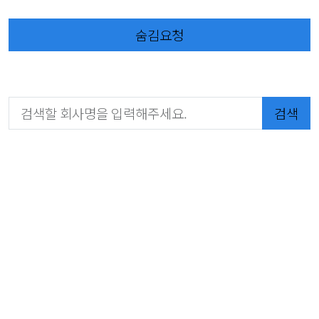
숨김요청
검색