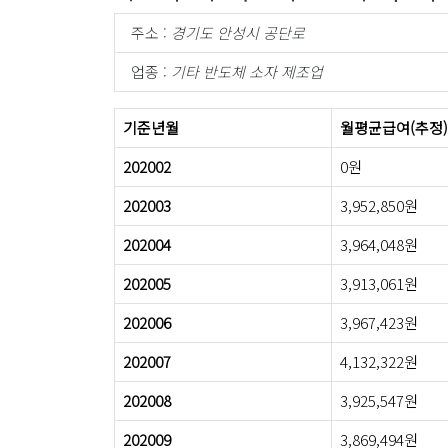
주소 :
경기도 안성시 공단로
업종 :
기타 반도체 소자 제조업
기준년월
월평균급여(추정)
202002
0원
202003
3,952,850원
202004
3,964,048원
202005
3,913,061원
202006
3,967,423원
202007
4,132,322원
202008
3,925,547원
202009
3,869,494원