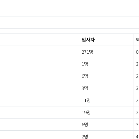
입사자
271명
1명
6명
3명
11명
19명
6명
2명