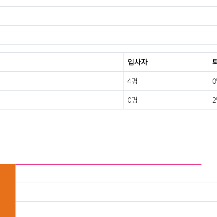
입사자
4명
0명