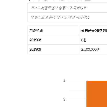
주소 :
서울특별시 영등포구 국회대로
업종 :
도배 실내 장식 및 내장 목공사업
기준년월
월평균급여(추정)
201908
0원
201909
2,100,000원
4
3