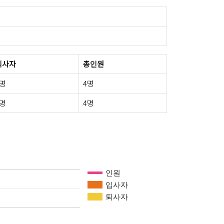
퇴사자
총인원
0명
4명
2명
4명
인원
입사자
퇴사자